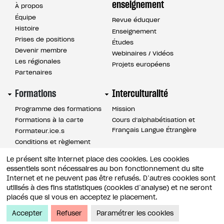
de
enseignement
À propos
page
Équipe
Revue éduquer
Histoire
Enseignement
Prises de positions
Études
Devenir membre
Webinaires / Vidéos
Les régionales
Projets européens
Partenaires
Formations
Interculturalité
Programme des formations
Mission
Formations à la carte
Cours d’alphabétisation et
Français Langue Étrangère
Formateur.ice.s
Conditions et règlement
Le présent site internet place des cookies. Les cookies
essentiels sont nécessaires au bon fonctionnement du site
© 2026 LA LIGUE DE L’ENSEIGNEMENT ET DE L’EDUCATION
Internet et ne peuvent pas être refusés. D’autres cookies sont
PERMANENTE ASBL
utilisés à des fins statistiques (cookies d’analyse) et ne seront
placés que si vous en acceptez le placement.
POLITIQUE DE CONFIDENTIALITÉ / RGPD
Accepter
Refuser
Paramétrer les cookies
CONDITIONS D’UTILISATION