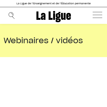
Aller
La Ligue de l’Enseignement et de l’Éducation permanente
au
contenu
La Ligue
principal
Fil
Menu
Éducation et Enseignement
Webinaires / Vidéos
Webinaires / vidéos
d'Ariane
header
Webinaires / vidéos